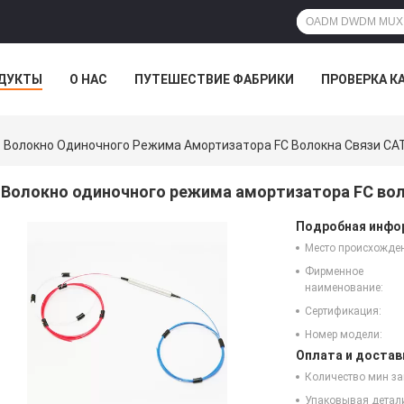
ДУКТЫ
О НАС
ПУТЕШЕСТВИЕ ФАБРИКИ
ПРОВЕРКА К
Волокно Одиночного Режима Амортизатора FC Волокна Связи CA
Волокно одиночного режима амортизатора FC вол
Подробная инфор
Место происхожде
Фирменное
наименование:
Сертификация:
Номер модели:
Оплата и достав
Количество мин за
Упаковывая детал