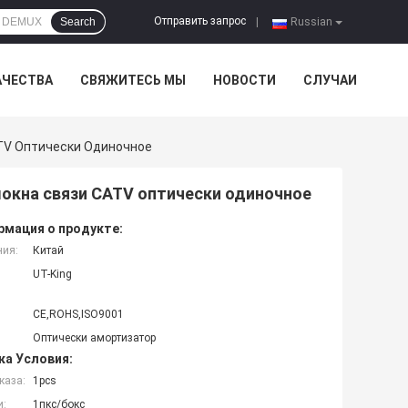
Отправить запрос
Search
|
Russian
АЧЕСТВА
СВЯЖИТЕСЬ МЫ
НОВОСТИ
СЛУЧАИ
TV Оптически Одиночное
окна связи CATV оптически одиночное
мация о продукте:
ния:
Китай
UT-King
CE,ROHS,ISO9001
Оптически амортизатор
ка Условия:
каза:
1pcs
и:
1пкс/бокс