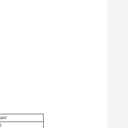
анг
0