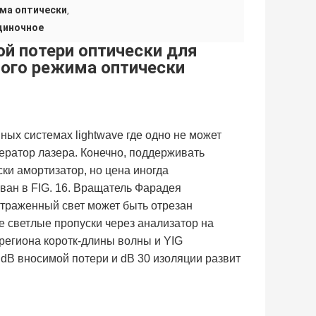
ма оптически
,
диночное
й потери оптически для
ого режима оптически
ых системах lightwave где одно не может
ератор лазера. Конечно, поддерживать
ки амортизатор, но цена иногда
ван в FIG. 16. Вращатель Фарадея
отраженный свет может быть отрезан
е светлые пропуски через анализатор на
региона коротк-длины волны и YIG
dB вносимой потери и dB 30 изоляции развит