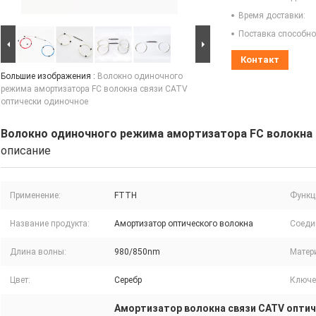
Время доставки:
Поставка способно
Контакт
Большие изображения :
Волокно одиночного
режима амортизатора FC волокна связи CATV
оптически одиночное
Волокно одиночного режима амортизатора FC волокна 
описание
Применение:
FTTH
Функц
Название продукта:
Амортизатор оптического волокна
Соеди
Длина волны:
980/850nm
Матер
Цвет:
Серебр
Ключе
Амортизатор волокна связи CATV опти