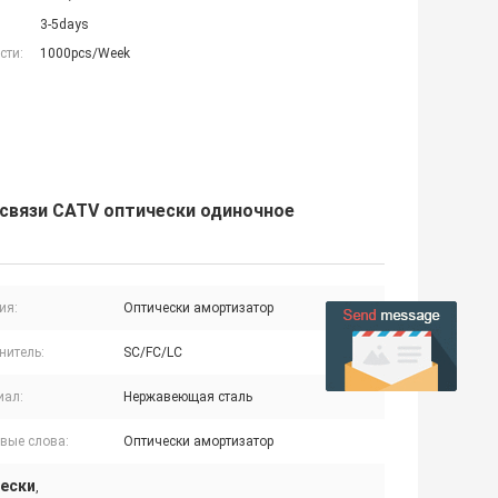
3-5days
сти:
1000pcs/Week
связи CATV оптически одиночное
ия:
Оптически амортизатор
нитель:
SC/FC/LC
иал:
Нержавеющая сталь
вые слова:
Оптически амортизатор
чески
,