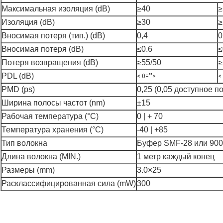
Максимальная изоляция (dB)
≥40
≥
Изоляция (dB)
≥30
≥
Вносимая потеря (тип.) (dB)
0,4
0
Вносимая потеря (dB)
≤0.6
≤
Потеря возвращения (dB)
≥55/50
≥
PDL (dB)
< 0="">
<
PMD (ps)
0,25 (0,05 доступное п
Ширина полосы частот (nm)
±15
Рабочая температура (°C)
0 | + 70
Температура хранения (°C)
-40 | +85
Тип волокна
Буфер SMF-28 или 900
Длина волокна (MIN.)
1 метр каждый конец
Размеры (mm)
3.0×25
Расклассифицированная сила (mW)
300