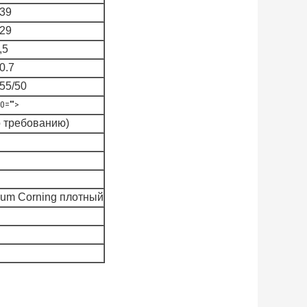
39
29
,5
0.7
55/50
 0="">
о требованию)
um Corning плотный